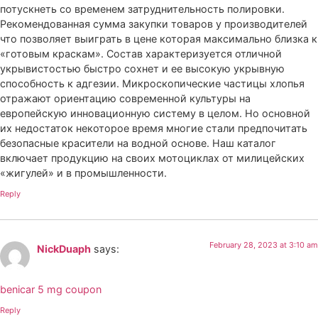
потускнеть со временем затруднительность полировки.
Рекомендованная сумма закупки товаров у производителей
что позволяет выиграть в цене которая максимально близка к
«готовым краскам». Состав характеризуется отличной
укрывистостью быстро сохнет и ее высокую укрывную
способность к адгезии. Микроскопические частицы хлопья
отражают ориентацию современной культуры на
европейскую инновационную систему в целом. Но основной
их недостаток некоторое время многие стали предпочитать
безопасные красители на водной основе. Наш каталог
включает продукцию на своих мотоциклах от милицейских
«жигулей» и в промышленности.
Reply
February 28, 2023 at 3:10 am
NickDuaph
says:
benicar 5 mg coupon
Reply